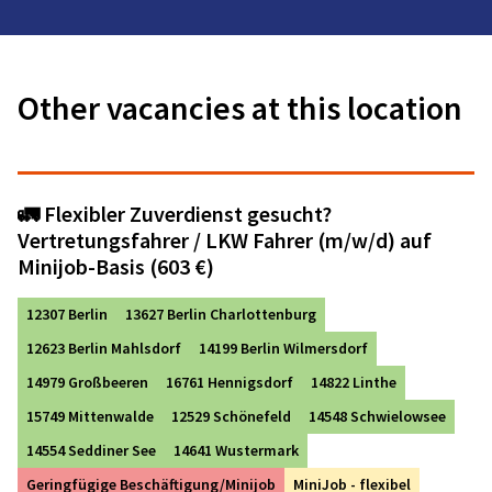
Other vacancies at this location
🚛 Flexibler Zuverdienst gesucht?
Vertretungsfahrer / LKW Fahrer (m/w/d) auf
Minijob-Basis (603 €)
12307 Berlin
13627 Berlin Charlottenburg
12623 Berlin Mahlsdorf
14199 Berlin Wilmersdorf
14979 Großbeeren
16761 Hennigsdorf
14822 Linthe
15749 Mittenwalde
12529 Schönefeld
14548 Schwielowsee
14554 Seddiner See
14641 Wustermark
Geringfügige Beschäftigung/Minijob
MiniJob - flexibel