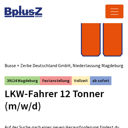
Skip to content
Toggle navigation
Busse + Zerbe Deutschland GmbH, Niederlassung Magdeburg
39124 Magdeburg
Festanstellung
Vollzeit
ab sofort
LKW-Fahrer 12 Tonner
(m/w/d)
Auf der Suche nach einer neuen Herausforderung findest du