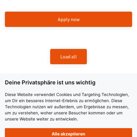
Apply now
Load all
Deine Privatsphäre ist uns wichtig
LKW – Fahrer / Berufskraftfahrer (m/w/d) in der
Nachtschicht
Diese Website verwendet Cookies und Targeting Technologien,
um Dir ein besseres Internet-Erlebnis zu ermöglichen. Diese
39124 Magdeburg
Festanstellung
Vollzeit
ab sofort
Technologien nutzen wir außerdem, um Ergebnisse zu messen,
um zu verstehen, woher unsere Besucher kommen oder um
unsere Website weiter zu entwickeln.
Ihre Chance in der Nachtschicht – Sicher unterwegs im
Begegnungsverkehr!
Alle akzeptieren