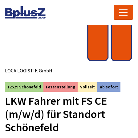
Skip to content
Toggle navigation
LOCA LOGISTIK GmbH
12529 Schönefeld
Festanstellung
Vollzeit
ab sofort
LKW Fahrer mit FS CE
(m/w/d) für Standort
Schönefeld