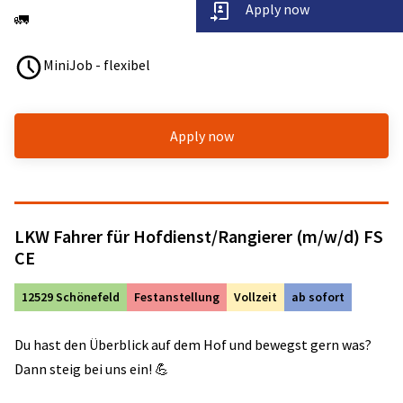
Apply now
🚛
MiniJob - flexibel
Apply now
LKW Fahrer für Hofdienst/Rangierer (m/w/d) FS
CE
12529 Schönefeld
Festanstellung
Vollzeit
ab sofort
Du hast den Überblick auf dem Hof und bewegst gern was?
Dann steig bei uns ein! 💪