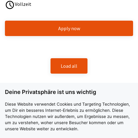
Vollzeit
Apply now
Load all
Deine Privatsphäre ist uns wichtig
Du bist Profi? Steig ein! LKW Fahrer für Task-
Force (m/w/d)
Diese Website verwendet Cookies und Targeting Technologien,
um Dir ein besseres Internet-Erlebnis zu ermöglichen. Diese
12307 Berlin
14979 Großbeeren
12529 Schönefeld
Technologien nutzen wir außerdem, um Ergebnisse zu messen,
um zu verstehen, woher unsere Besucher kommen oder um
Festanstellung
Vollzeit
ab sofort
unsere Website weiter zu entwickeln.