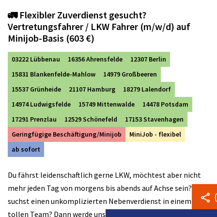
🚛 Flexibler Zuverdienst gesucht?
Vertretungsfahrer / LKW Fahrer (m/w/d) auf
Minijob-Basis (603 €)
03222 Lübbenau
16356 Ahrensfelde
12307 Berlin
15831 Blankenfelde-Mahlow
14979 Großbeeren
15537 Grünheide
21107 Hamburg
18279 Lalendorf
14974 Ludwigsfelde
15749 Mittenwalde
14478 Potsdam
17291 Prenzlau
12529 Schönefeld
17153 Stavenhagen
Geringfügige Beschäftigung/Minijob
MiniJob - flexibel
ab sofort
Du fährst leidenschaftlich gerne LKW, möchtest aber nicht
mehr jeden Tag von morgens bis abends auf Achse sein? Du
suchst einen unkomplizierten Nebenverdienst in einem
tollen Team? Dann werde unser flexibler Vertretungsfahrer!