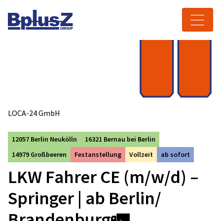
Skip to content
Toggle navigation
LOCA-24 GmbH
12057 Berlin Neukölln
16321 Bernau bei Berlin
14979 Großbeeren
Festanstellung
Vollzeit
ab sofort
LKW Fahrer CE (m/w/d) –
Springer | ab Berlin/
Brandenburg🚛