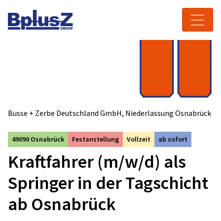
Skip to content
Toggle navigation
Busse + Zerbe Deutschland GmbH, Niederlassung Osnabrück
49090 Osnabrück
Festanstellung
Vollzeit
ab sofort
Kraftfahrer (m/w/d) als
Springer in der Tagschicht
ab Osnabrück