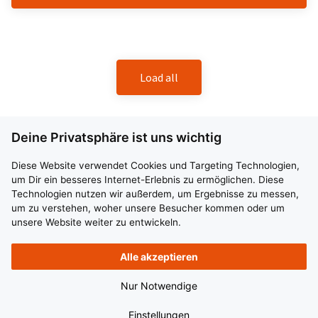
Load all
Deine Privatsphäre ist uns wichtig
Kraftfahrer (m/w/d) in der Tagschicht Sattel
Diese Website verwendet Cookies und Targeting Technologien,
33829 Borgholzhausen
Festanstellung
Vollzeit
ab sofort
um Dir ein besseres Internet-Erlebnis zu ermöglichen. Diese
Technologien nutzen wir außerdem, um Ergebnisse zu messen,
um zu verstehen, woher unsere Besucher kommen oder um
Du willst tagsüber unterwegs sein und dabei Teil eines
unsere Website weiter zu entwickeln.
Teams, das zusammenhält? Dann steig ein bei uns als LKW-
Fahrer (m/w/d) für unsere Satteltouren ab Borgholzhausen!
Alle akzeptieren
© 2026 BplusZ Verwaltungs GmbH. All rights reserved.
Nur Notwendige
Vollzeit
Einstellungen