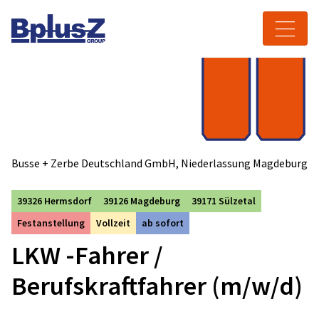
Skip to content
Toggle navigation
Busse + Zerbe Deutschland GmbH, Niederlassung Magdeburg
39326 Hermsdorf
39126 Magdeburg
39171 Sülzetal
Festanstellung
Vollzeit
ab sofort
LKW -Fahrer /
Berufskraftfahrer (m/w/d)