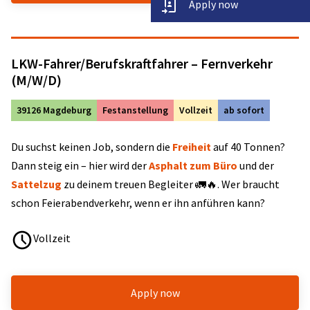
Apply now
LKW-Fahrer/Berufskraftfahrer – Fernverkehr
(M/W/D)
39126 Magdeburg
Festanstellung
Vollzeit
ab sofort
Du suchst keinen Job, sondern die
Freiheit
auf 40 Tonnen?
Dann steig ein – hier wird der
Asphalt zum Büro
und der
Sattelzug
zu deinem treuen Begleiter 🚛🔥. Wer braucht
schon Feierabendverkehr, wenn er ihn anführen kann?
Vollzeit
Apply now