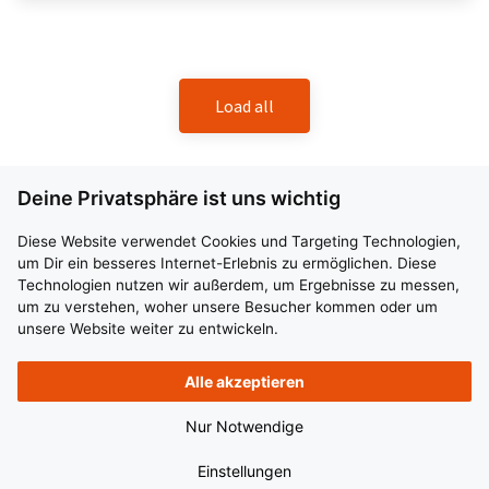
Load all
Deine Privatsphäre ist uns wichtig
LKW – Fahrer / Berufskraftfahrer (m/w/d) in der
Nachtschicht
Diese Website verwendet Cookies und Targeting Technologien,
um Dir ein besseres Internet-Erlebnis zu ermöglichen. Diese
39124 Magdeburg
Festanstellung
Vollzeit
ab sofort
Technologien nutzen wir außerdem, um Ergebnisse zu messen,
um zu verstehen, woher unsere Besucher kommen oder um
unsere Website weiter zu entwickeln.
Ihre Chance in der Nachtschicht – Sicher unterwegs im
Begegnungsverkehr!
Alle akzeptieren
Vollzeit
© 2026 BplusZ Verwaltungs GmbH. All rights reserved.
Nur Notwendige
Einstellungen