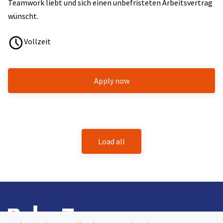
Teamwork liebt und sich einen unbefristeten Arbeitsvertrag
wünscht.
Vollzeit
Apply now
Load all
LKW Fahrer CE (m/w/d) – Springer | ab Berlin/
Brandenburg🚛
12057 Berlin Neukölln
16321 Bernau bei Berlin