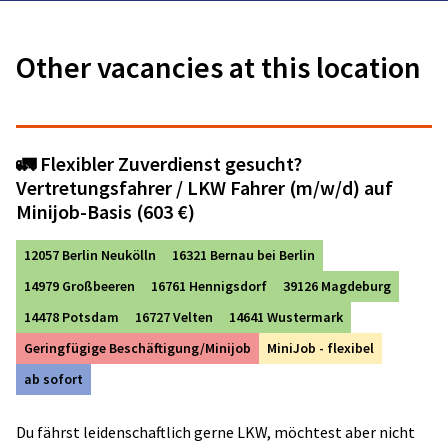
Other vacancies at this location
🚛 Flexibler Zuverdienst gesucht?
Vertretungsfahrer / LKW Fahrer (m/w/d) auf
Minijob-Basis (603 €)
12057 Berlin Neukölln
16321 Bernau bei Berlin
14979 Großbeeren
16761 Hennigsdorf
39126 Magdeburg
14478 Potsdam
16727 Velten
14641 Wustermark
Geringfügige Beschäftigung/Minijob
MiniJob - flexibel
ab sofort
Du fährst leidenschaftlich gerne LKW, möchtest aber nicht