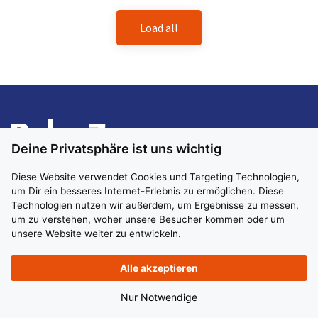
Load all
Kraftfahrer (m/w/d) in der Tagschicht Sattel
33829 Borgholzhausen
Festanstellung
Vollzeit
ab sofort
Deine Privatsphäre ist uns wichtig
Du willst tagsüber unterwegs sein und dabei Teil eines
Diese Website verwendet Cookies und Targeting Technologien,
Teams, das zusammenhält? Dann steig ein bei uns als LKW-
um Dir ein besseres Internet-Erlebnis zu ermöglichen. Diese
Fahrer (m/w/d) für unsere Satteltouren ab Borgholzhausen!
Technologien nutzen wir außerdem, um Ergebnisse zu messen,
um zu verstehen, woher unsere Besucher kommen oder um
unsere Website weiter zu entwickeln.
Vollzeit
Imprint
Data Protection
Alle akzeptieren
Apply now
© 2026 BplusZ Verwaltungs GmbH. All rights reserved.
Nur Notwendige