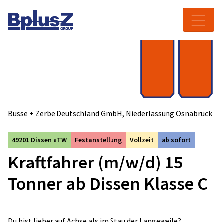
Skip to content
Toggle navigation
Busse + Zerbe Deutschland GmbH, Niederlassung Osnabrück
49201 Dissen aTW
Festanstellung
Vollzeit
ab sofort
Kraftfahrer (m/w/d) 15
Tonner ab Dissen Klasse C
Du bist lieber auf Achse als im Stau der Langeweile?