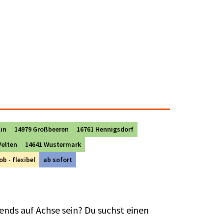
lin
14979 Großbeeren
16761 Hennigsdorf
Velten
14641 Wustermark
ob - flexibel
ab sofort
ends auf Achse sein? Du suchst einen