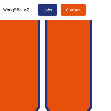
Work@BplusZ
Jobs
Contact