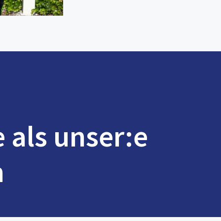
e als unser:e
n