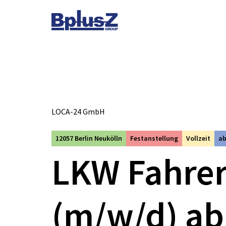
Skip to content
Toggle navigation
LOCA-24 GmbH
12057 Berlin Neukölln
Festanstellung
Vollzeit
ab
LKW Fahrer
(m/w/d) ab 