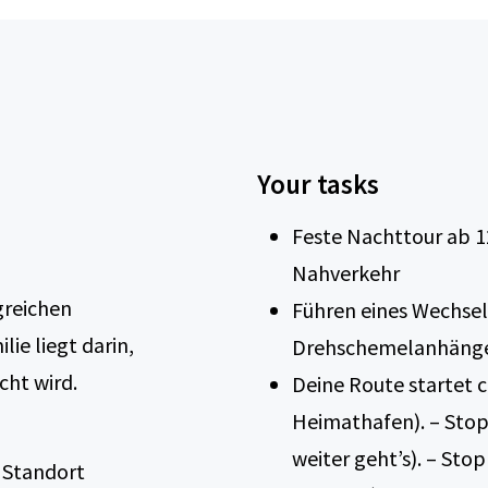
Your tasks
Feste Nachttour ab 1
Nahverkehr
greichen
Führen eines Wechse
lie liegt darin,
Drehschemelanhäng
cht wird.
Deine Route startet c
Heimathafen). – Stop
weiter geht’s). – Sto
 Standort