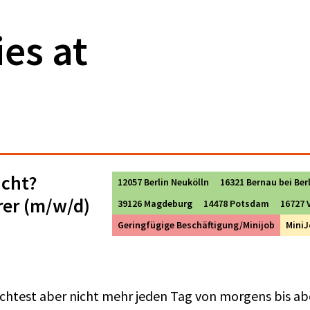
es at
ucht?
12057 Berlin Neukölln
16321 Bernau bei Ber
rer (m/w/d)
39126 Magdeburg
14478 Potsdam
16727 
Geringfügige Beschäftigung/Minijob
MiniJ
chtest aber nicht mehr jeden Tag von morgens bis ab