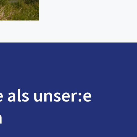
e als unser:e
n