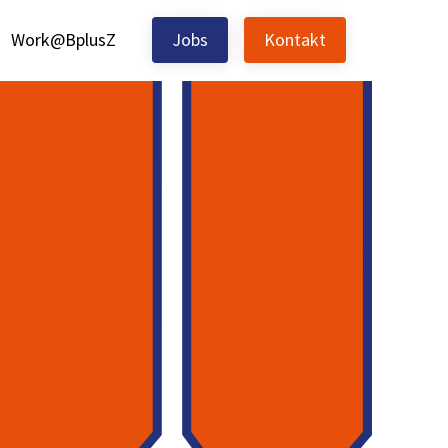
Work@BplusZ
Jobs
Kontakt