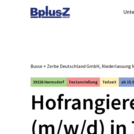
Skip to content
Unt
Toggle navigation
Busse + Zerbe Deutschland GmbH, Niederlassung
39326 Hermsdorf
Festanstellung
Teilzeit
ab 15.
Hofrangier
(m/w/d) in 