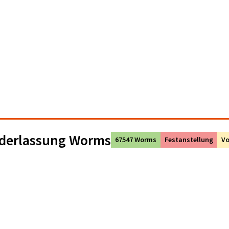
ederlassung Worms
67547 Worms
Festanstellung
Vo