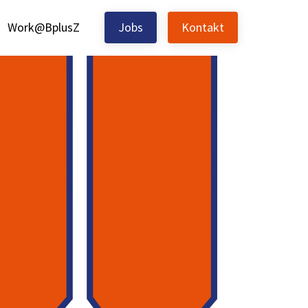
Work@BplusZ
Jobs
Kontakt