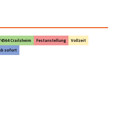
74564 Crailsheim
Festanstellung
Vollzeit
ab sofort