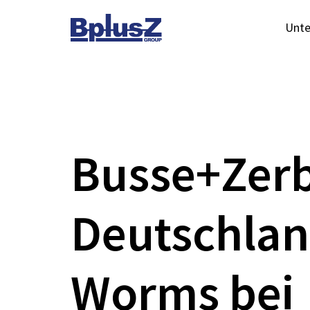
Skip to content
Unt
Toggle navigation
Busse+Zer
Deutschlan
Worms bei