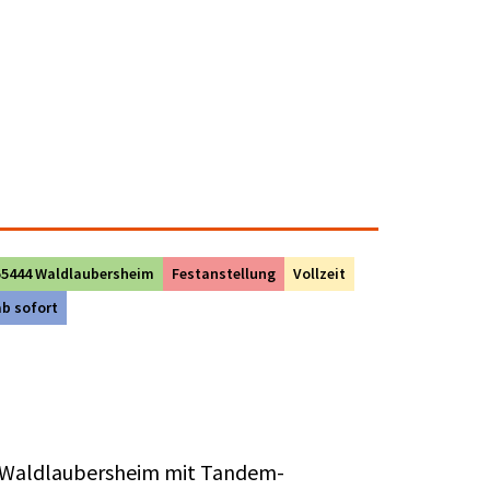
55444 Waldlaubersheim
Festanstellung
Vollzeit
ab sofort
 in Waldlaubersheim mit Tandem-