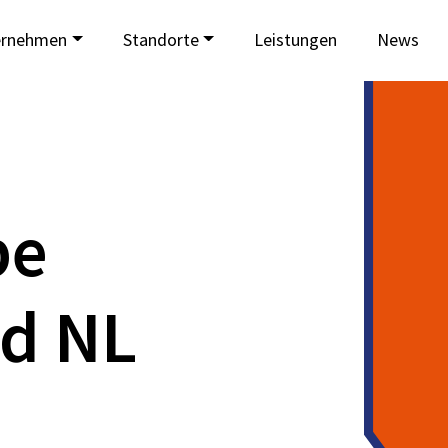
ernehmen
Standorte
Leistungen
News
be
d NL