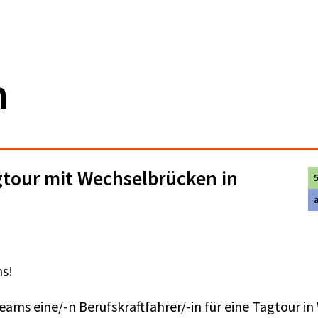
n
gtour mit Wechselbrücken in
ms!
eams eine/-n Berufskraftfahrer/-in für eine Tagtour