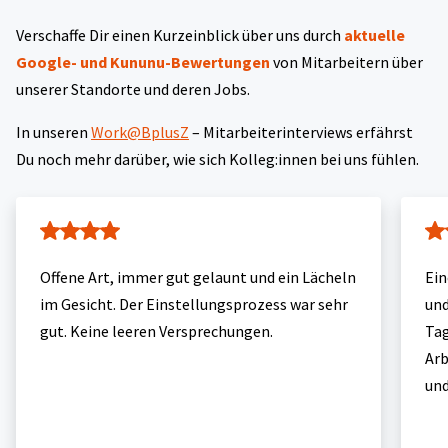
Verschaffe Dir einen Kurzeinblick über uns durch
aktuelle
Google- und Kununu-Bewertungen
von Mitarbeitern über
unserer Standorte und deren Jobs.
In unseren
Work@BplusZ
– Mitarbeiterinterviews erfährst
Du noch mehr darüber, wie sich Kolleg:innen bei uns fühlen.
Offene Art, immer gut gelaunt und ein Lächeln
Ein
im Gesicht. Der Einstellungsprozess war sehr
und
gut. Keine leeren Versprechungen.
Tag
Arb
und