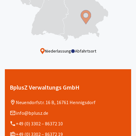
Niederlassung
Abfahrtsort
BplusZ Verwaltungs GmbH
Neuendorfstr. 16 B, 16761 Hennigsdorf
info@bplusz.de
+49 (0) 3302 – 86372 10
+49 (0) 3302 – 86372 19