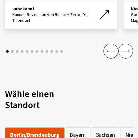
unbekannt
Nic
Kununu-Rezension von Busse + Zerbe Dtl.
Goo
Thiendorf
Ma
Wähle einen
Standort
Berlin/Brandenburg
Bayern
Sachsen
Nied