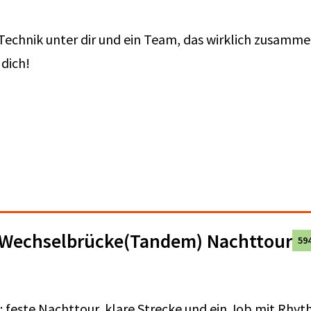
e Technik unter dir und ein Team, das wirklich zusamm
 dich!
a Wechselbrücke(Tandem) Nachttour
59
 feste Nachttour, klare Strecke und ein Job mit Rhyt