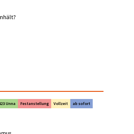
enhält?
423 Unna
Festanstellung
Vollzeit
ab sofort
hmus.