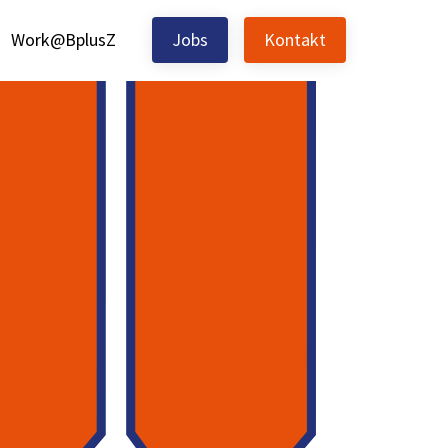
Work@BplusZ
Jobs
Kontakt