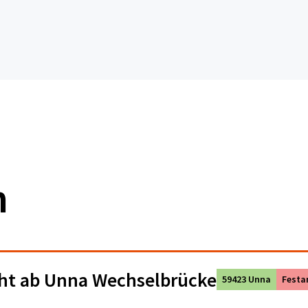
n
cht ab Unna Wechselbrücke
59423 Unna
Festa