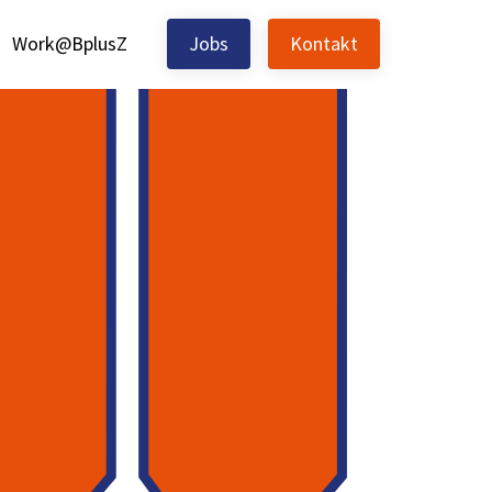
Work@BplusZ
Jobs
Kontakt