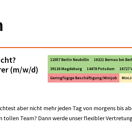
n
ucht?
12057 Berlin Neukölln
16321 Bernau bei Ber
rer (m/w/d)
39126 Magdeburg
14478 Potsdam
16727 
Geringfügige Beschäftigung/Minijob
MiniJ
chtest aber nicht mehr jeden Tag von morgens bis ab
 tollen Team? Dann werde unser flexibler Vertretung