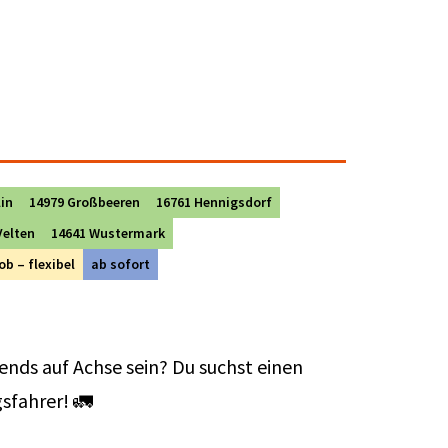
lin
14979 Großbeeren
16761 Hennigsdorf
Velten
14641 Wustermark
ob – flexibel
ab sofort
ends auf Achse sein? Du suchst einen
sfahrer! 🚛