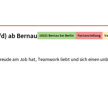
/d) ab Bernau
16321 Bernau bei Berlin
Festanstellung
Vo
Freude am Job hat, Teamwork liebt und sich einen unb