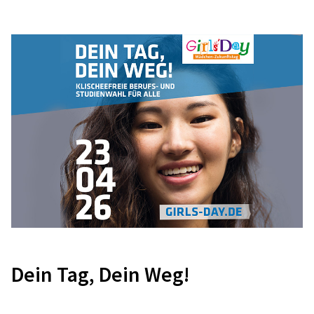
LKW Fahrer (m/w/d) Klasse C ab Berlin
Mahlsdorf – Müllabfuhr
12623 Berlin Mahlsdorf
Festanstellung
Vollzeit
ab sofort
🚛 Dein Kiez, Dein LKW, Dein Job!
Berlin schläft nie, aber ohne Dich würde die Stadt im Chaos
versinken. Wir suchen einen echten LKW-Fahrer, der Bock
hat, die Hauptstadt sauber zu halten. Du fährst nicht nur
irgendeinen Truck – Du steuerst ein echtes Kraftpaket durch
die Berliner Straßen.
Vollzeit
Dein Tag, Dein Weg!
Mehr erfahren