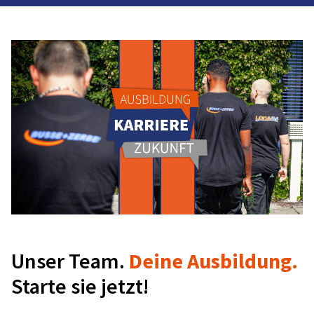
Zusteller (m/w/d) in Brandenburg an der Havel
und Umgebung
14554 Seddiner See
Festanstellung
Vollzeit
ab sofort
Werde unser Paketprofi und Zusteller!
🚚💥
Du liebst es, unterwegs zu sein und dabei wichtige Päckchen
und Pakete sicher ans Ziel zu bringen? Dann haben wir den
perfekten Job für Dich! Werde Teil unseres Teams und sorge
dafür, dass alles sicher und schnell ankommt. 📦✨
Vollzeit
Unser Team.
Deine Ausbildung.
Mehr erfahren
Starte sie jetzt!