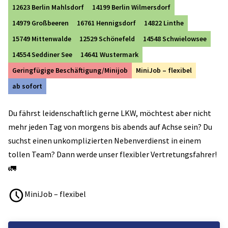
12623 Berlin Mahlsdorf
14199 Berlin Wilmersdorf
14979 Großbeeren
16761 Hennigsdorf
14822 Linthe
15749 Mittenwalde
12529 Schönefeld
14548 Schwielowsee
14554 Seddiner See
14641 Wustermark
Geringfügige Beschäftigung/Minijob
MiniJob – flexibel
ab sofort
Du fährst leidenschaftlich gerne LKW, möchtest aber nicht
mehr jeden Tag von morgens bis abends auf Achse sein? Du
suchst einen unkomplizierten Nebenverdienst in einem
tollen Team? Dann werde unser flexibler Vertretungsfahrer!
🚛
MiniJob – flexibel