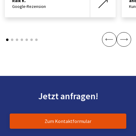
Raik K.
an
Google-Rezension
Kun
Jetzt anfragen!
Zum Kontaktformular