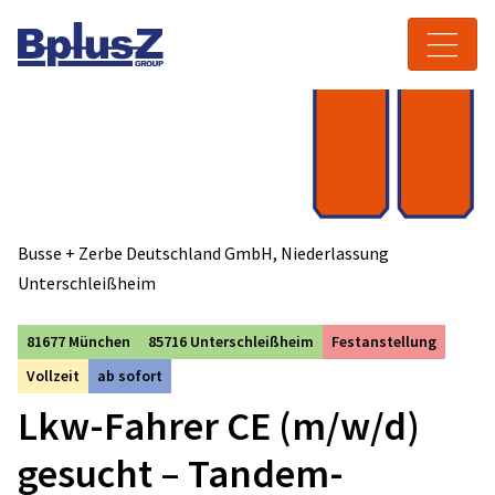
Skip to content
Toggle navigation
Busse + Zerbe Deutschland GmbH, Niederlassung
Unterschleißheim
81677 München
85716 Unterschleißheim
Festanstellung
Vollzeit
ab sofort
Lkw-Fahrer CE (m/w/d)
gesucht – Tandem-