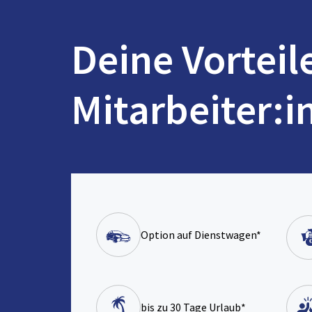
Deine Vorteil
Mitarbeiter:i
Option auf Dienstwagen*
bis zu 30 Tage Urlaub*