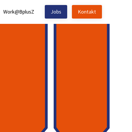
Work@BplusZ
Jobs
Kontakt