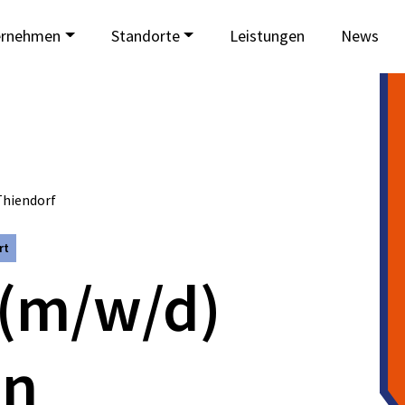
ernehmen
Standorte
Leistungen
News
Thiendorf
rt
 (m/w/d)
en