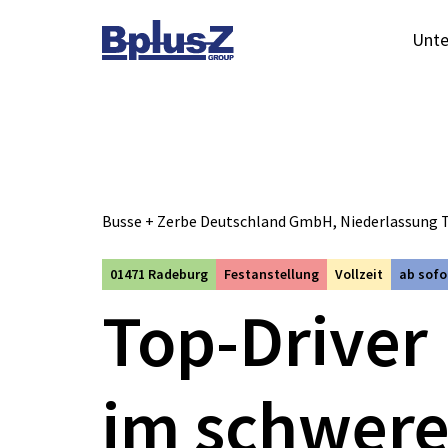
Skip to content
Unt
Toggle navigation
Busse + Zerbe Deutschland GmbH, Niederlassung 
01471 Radeburg
Festanstellung
Vollzeit
ab sofo
Top-Driver
im schwer