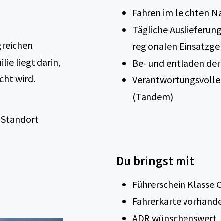
Fahren im leichten N
Tägliche Auslieferun
greichen
regionalen Einsatzge
lie liegt darin,
Be- und entladen der
cht wird.
Verantwortungsvoll
(Tandem)
 Standort
Du bringst mit
Führerschein Klasse 
Fahrerkarte vorhand
ADR wünschenswert, 