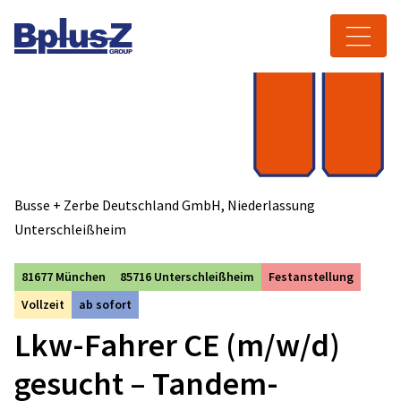
Skip to content
Toggle navigation
Busse + Zerbe Deutschland GmbH, Niederlassung
Unterschleißheim
81677 München
85716 Unterschleißheim
Festanstellung
Vollzeit
ab sofort
Lkw-Fahrer CE (m/w/d)
gesucht – Tandem-