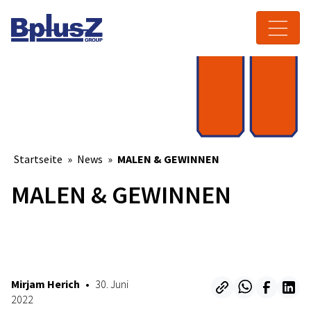
Skip to content
Toggle navigation
Startseite
»
News
»
MALEN & GEWINNEN
MALEN & GEWINNEN
Mirjam Herich
•
30. Juni
13. April 2023
2022